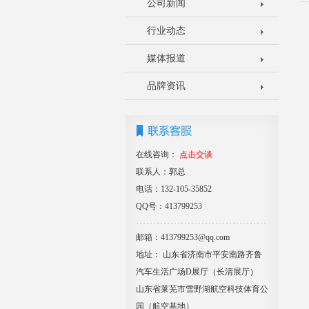
公司新闻
行业动态
媒体报道
品牌资讯
在线咨询：
点击交谈
联系人：郭总
电话：132-105-35852
QQ号：413799253
邮箱：413799253@qq.com
地址： 山东省济南市平安南路齐鲁
汽车生活广场D展厅（长清展厅）
山东省莱芜市雪野湖航空科技体育公
园（航空基地）