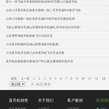
双十一买飞机大学老师辞职创业掏300万网上订购直升机
山东小汉直升机从加拿大新购一架二手罗宾逊R44直升飞机
山东小汉新购一架红色罗宾逊R44直升机开启新的征程
飞机之家再次完成山东潍坊直升机婚礼,百年好合白头到老!
山东雪野湖直升机体验飞行活动开启
小汉直升机顺利完成山西晋城直升机航测
小汉直升机开启浙江台州直升机飞行开业庆典
直升机应急救援甘肃省2017年公路交通地震应急开启
首页
上一页
1
2
3
4
5
6
7
8
9
10
11
12
13
共
16
页
20
条
直升机销售
关于我们
客户案例
联系我
罗宾逊直升机
公司简介
公司新闻
QQ：4