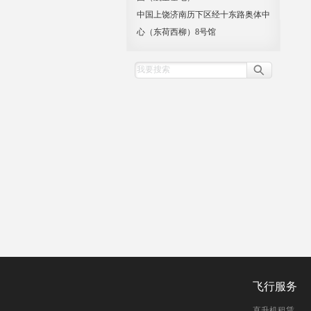
中国上饶济南历下区经十东路奥体中
心（东荷西柳）8号馆
飞行服务
直升机租赁