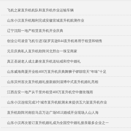
飞机之家直升机机队和直升机作业运输车辆
山东小汉直升机顺利完成安徽宣城直升机航测作业
辽宁沈阳一地产租赁直升机开业庆典
创业公司凌音飞机引进3架罗宾逊R44直升机将用于租赁和销售
元旦庆典私人直升机助阵河北邢台一珠宝商家
真正圣诞老人成土豪坐直升机送钻戒和空中婚礼
山东威海商厦开业租400万直升机庆典舞狮子锣鼓喧天“年味”十足
山东滨州首次直升机婚礼接新娘到淄博中式直升机婚礼亮相
江西吉安一地产从千里外租赁400万直升机空中撒玫瑰雨
山东小汉连续完成3个城市直升机航测未来提供五六架直升机作业
直升机助阵河南驻马店万达广场MLE婚戒开业现场人山人海
山东小汉再次签订直升机婚礼成为全国空中婚礼接亲最多企业之一