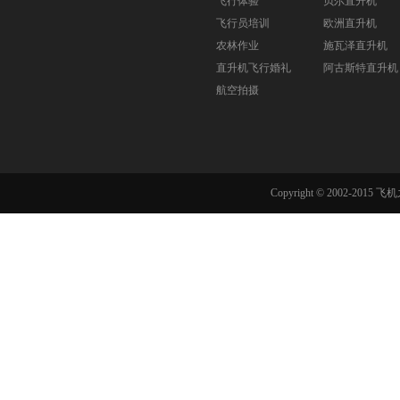
飞行体验
贝尔直升机
飞行员培训
欧洲直升机
农林作业
施瓦泽直升机
直升机飞行婚礼
阿古斯特直升机
航空拍摄
Copyright © 2002-201