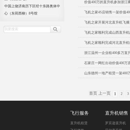
价值400万的直升机参加浙江
中国上饶济南历下区经十东路奥体中
飞机之家4S店销售一架价值4
心（东荷西柳）8号馆
飞机之家开展河北直升机飞播
飞机之家顺利完成山西直升机
飞机之家顺利完成河北直升机
浙江温州一企业租400多万直
石家庄一网红出动价值400万
山东德州一地产租赁一架400
首页 上一页
1
2
3
飞行服务
直升机销售
直升机租赁
罗宾逊直升机