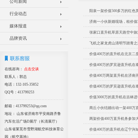
公司新闻
阳泉一架价值500多万的红
行业动态
济南一小伙新婚现场，租价值5
媒体报道
张家口直升机草原天路空中旅
品牌资讯
飞机之家龙虎山清明节踏青之
价值400万的直升机在北京二
价值400万的罗宾逊直升机在
在线咨询：
点击交谈
价值400万两架直升机在济南
联系人：郭总
电话：132-105-35852
价值400万的罗宾逊直升机在
QQ号：413799253
价值3000万的直升机在吉林
邮箱：413799253@qq.com
商丘小伙结婚出动一架400万
地址： 山东省济南市平安南路齐鲁
两架价值400万直升机务参加
汽车生活广场D展厅（长清展厅）
山东省莱芜市雪野湖航空科技体育公
价值400万的直升机在辽宁兴
园（航空基地）