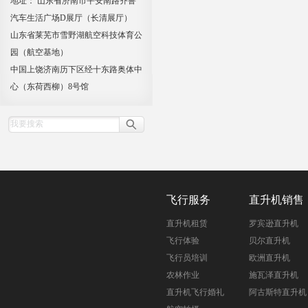
地址： 山东省济南市平安南路齐鲁
汽车生活广场D展厅（长清展厅）
山东省莱芜市雪野湖航空科技体育公
园（航空基地）
中国上饶济南历下区经十东路奥体中
心（东荷西柳）8号馆
飞行服务
直升机销售
直升机租赁
罗宾逊直升机
飞行体验
贝尔直升机
飞行员培训
欧洲直升机
农林作业
施瓦泽直升机
直升机飞行婚礼
阿古斯特直升机