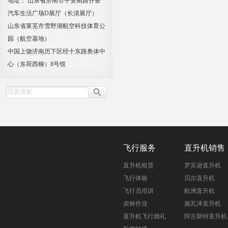
地址： 山东省济南市平安南路齐鲁
汽车生活广场D展厅（长清展厅）
山东省莱芜市雪野湖航空科技体育公
园（航空基地）
中国上饶济南历下区经十东路奥体中
心（东荷西柳）8号馆
飞行服务
直升机销售
直升机租赁
罗宾逊直升机
飞行体验
贝尔直升机
飞行员培训
欧洲直升机
农林作业
施瓦泽直升机
直升机飞行婚礼
阿古斯特直升机